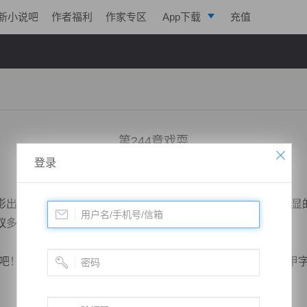
新小说吧
作者福利
作家专区
App下载
充值
逐浪小说
写作助手
第244章戏耍
登录
小说：
道运成帝
作者：
曦呓
更新时间：2019-03-25 23:11 字数：2047
出现在那个年轻人的面前，但是没有人能留住他，只是最明显
蚁多咬死象，他再强大也顶不住。
！”追杀那个年轻人的众人当中也有一个年轻人，他是最后甲