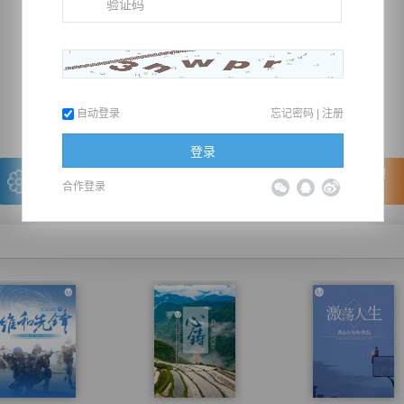
推荐在手机上阅读本书
上一章
回目录
下一章
（← 快捷键
快捷键→）
自动登录
忘记密码
|
注册
登录
写的很棒，送朵鲜花！
看的很爽，我要点赞！
合作登录
我有
0
朵送出一朵
赞20逐浪币再看下一章