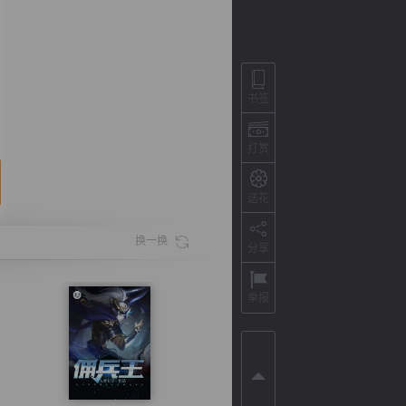
书签
打赏
送花
换一换
分享
背
字
宽
滚
举报