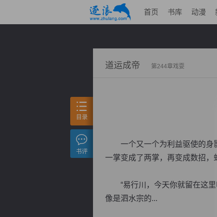
首页
书库
动漫
道运成帝
第244章戏耍
目录
一个又一个为利益驱使的身影
书评
一掌变成了两掌，再变成数招，
“易行川，今天你就留在这里吧
像是泗水宗的...