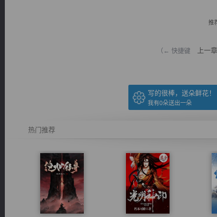
推
上一
（← 快捷键
逐浪小说
写的很棒，送朵鲜花！
我有
0
朵送出一朵
热门推荐