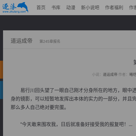
首页
书库
动漫
新小说吧
作者福利
作
道运成帝
第245章报名
小说：
道运成帝
作者：
曦
易行川回头望了一眼自己刚才分身所在的地方，眼中透
身的镜影，可以短暂地发挥出本体的实力的一部分，并且
那么多人自己绝对要完蛋。
“今天敢来围攻我，日后就准备好接受我的报复吧！...