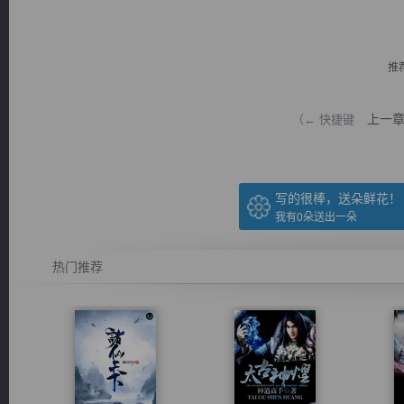
推
上一
（← 快捷键
逐浪小说
写的很棒，送朵鲜花！
我有
0
朵送出一朵
热门推荐