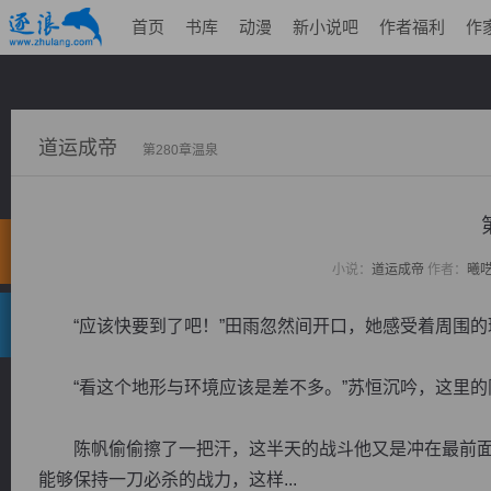
首页
书库
动漫
新小说吧
作者福利
作
道运成帝
第280章温泉
小说：
道运成帝
作者：
曦
“应该快要到了吧！”田雨忽然间开口，她感受着周围的
“看这个地形与环境应该是差不多。”苏恒沉吟，这里的
陈帆偷偷擦了一把汗，这半天的战斗他又是冲在最前面
能够保持一刀必杀的战力，这样...