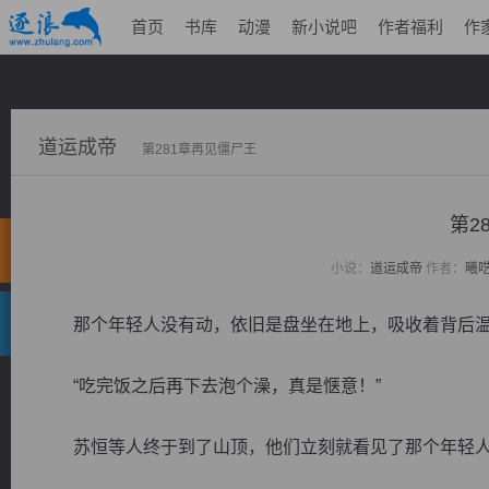
首页
书库
动漫
新小说吧
作者福利
作
道运成帝
第281章再见僵尸王
第2
小说：
道运成帝
作者：
曦
那个年轻人没有动，依旧是盘坐在地上，吸收着背后温
“吃完饭之后再下去泡个澡，真是惬意！”
苏恒等人终于到了山顶，他们立刻就看见了那个年轻人