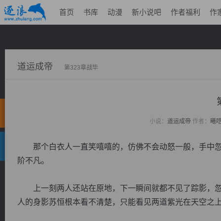
首页
书库
动漫
新小说吧
作者福利
作
道运成帝
第323章战毕
小说：
道运成帝
作者：
曦
那个白衣人一直笑嘻嘻的，仿佛不会动怒一般，手中忽
阶不凡。
上一刻两人还站在原地，下一瞬间就都不见了踪影，忽
人的身影苏恒根本看不清楚，只能看见两道紫光在天空之上穿