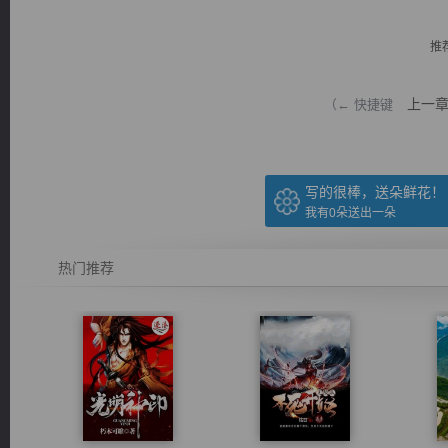
推
上一
（← 快捷键
逐浪小说
写的很棒，送朵鲜花！
我有
0
朵送出一朵
热门推荐