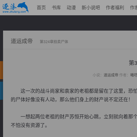
首页
书库
动漫
新小说吧
作者福利
作
道运成帝
第324章拍卖尸体
第
小说：
道运成帝
作者：
曦
这一次的战斗尚家和袁家的老祖都是留在了这里，恐怕
的尸体好像没有人动，那么他们身上的财产说不定还在！
一想起两位老祖的财产苏恒开始心跳，立刻就向着那个
不怕没有资源了。