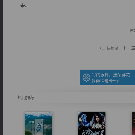
果...
推
逐浪小说
上一
（← 快捷键
写的很棒，送朵鲜花！
我有
0
朵送出一朵
热门推荐