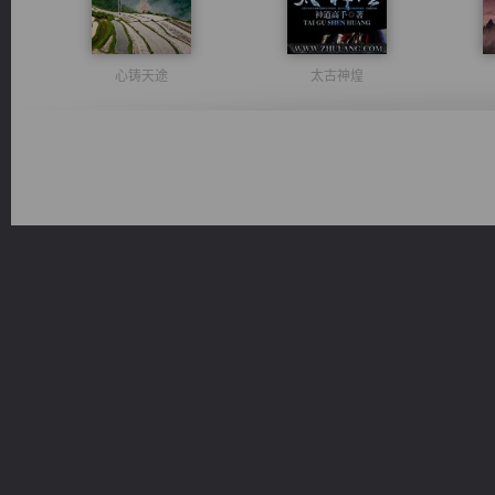
心铸天途
太古神煌
激荡人生
维和先锋
桃运
风前欲劝春光住
军魂永铸