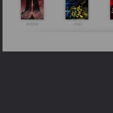
绝世狂尊
一术镇天
军魂永铸
太古神煌