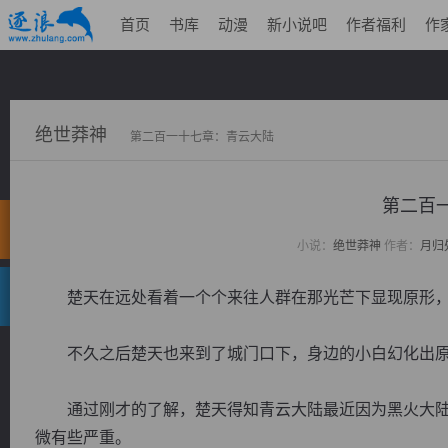
首页
书库
动漫
新小说吧
作者福利
作
绝世莽神
第二百一十七章：青云大陆
第二百
小说：
绝世莽神
作者：
月归
楚天在远处看着一个个来往人群在那光芒下显现原形，
不久之后楚天也来到了城门口下，身边的小白幻化出原
通过刚才的了解，楚天得知青云大陆最近因为黑火大陆
微有些严重。