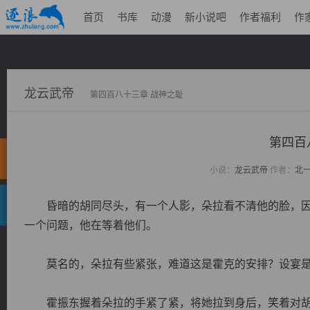
首页
书库
动漫
新小说吧
作者福利
作
龙云武帝
第四百八十三章 战神之耻
第四百
小说：
龙云武帝
作者：
北
昏暗的胡同尽头，有一个人影，朵拉看不清他的脸，因
一个问题，他在等着他们。
莫名的，朵拉有些紧张，难道这是霍克的安排？设宴是
霍振东握着朵拉的手紧了紧，将她拉到身后，笑着对胡同里