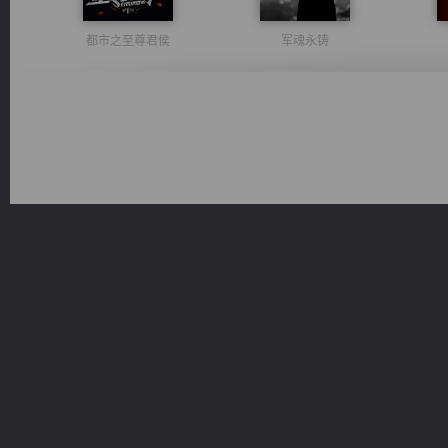
都市之至尊君侯
军魂永铸
豪门战神：我既王（又名战神归来不败神婿修罗战神）
激荡人生
佣兵王
维和先锋