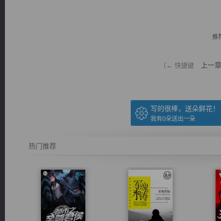
推
上一
（← 快捷键
逐浪小说
写的很棒，送朵鲜花！
我有
0
朵送出一朵
热门推荐