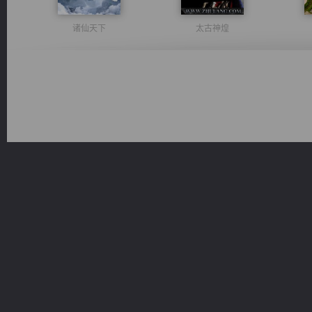
诸仙天下
太古神煌
军魂永铸
激荡人生
一术镇天
风前欲劝春光住