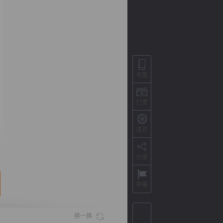
书签
打赏
送花
背
字
宽
滚
分享
举报
换一换