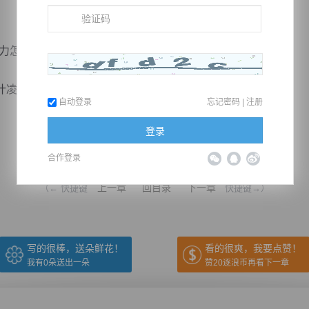
怎么会这么强大？”
实力非凡，完全超出他的预料，...
自动登录
忘记密码
|
注册
登录
推荐在手机上阅读本书
合作登录
上一章
回目录
下一章
（← 快捷键
快捷键→）
写的很棒，送朵鲜花！
看的很爽，我要点赞！
我有
0
朵送出一朵
赞20逐浪币再看下一章