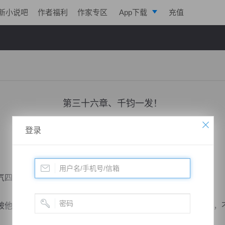
新小说吧
作者福利
作家专区
App下载
充值
逐浪小说
写作助手
第三十六章、千钧一发！
小说：
极帝战尊
作者：
淡起风云
更新时间：2019-01-12 20:00 字数：3006
登录
四处飞溅，只见树木接连坍塌。
他使得出神入化，以星元境九重实力，竟然与韩峰不相上下，