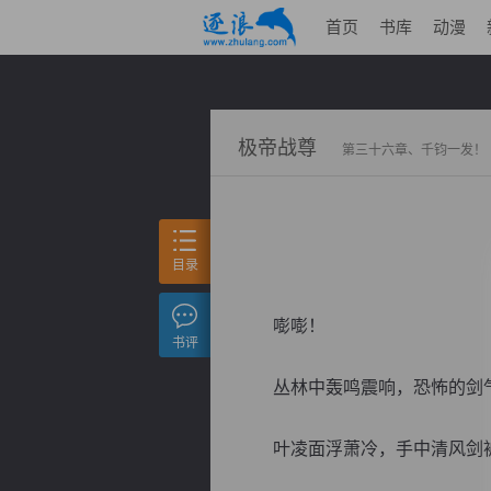
首页
书库
动漫
极帝战尊
第三十六章、千钧一发！
目录
嘭嘭！
书评
丛林中轰鸣震响，恐怖的剑气
叶凌面浮萧冷，手中清风剑被