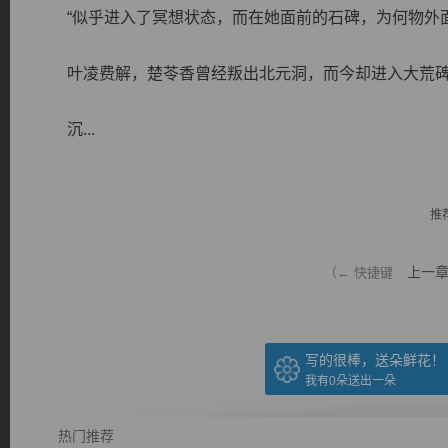
“似乎进入了冥想状态，而在她面前的石碑，为何物外面
叶凌费解，楚苓香曾经叛出北元洞，而今却进入大荒碑
沉...
逐浪小说
推
上一
（← 快捷键
写的很棒，送朵鲜花！
我有
0
朵送出一朵
热门推荐