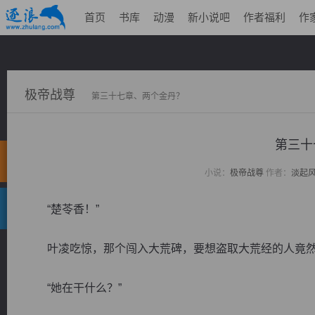
首页
书库
动漫
新小说吧
作者福利
作
极帝战尊
第三十七章、两个金丹？
第三十
小说：
极帝战尊
作者：
淡起
“楚苓香！”
叶凌吃惊，那个闯入大荒碑，要想盗取大荒经的人竟然
“她在干什么？”