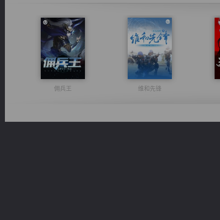
佣兵王
维和先锋
军魂永铸
都市之至尊君侯