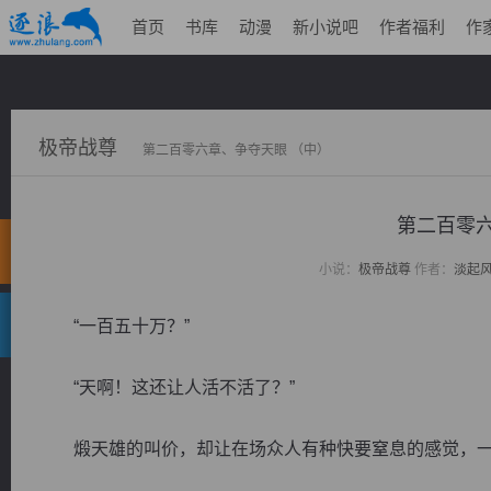
首页
书库
动漫
新小说吧
作者福利
作
极帝战尊
第二百零六章、争夺天眼 （中）
第二百零六
小说：
极帝战尊
作者：
淡起
“一百五十万？”
“天啊！这还让人活不活了？”
煅天雄的叫价，却让在场众人有种快要窒息的感觉，一