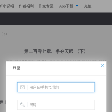
新小说吧
作者福利
作家专区
App下载
充值
逐浪小说
写作助手
 （下）
第二百零七章、争夺天眼 （下）
小说：
极帝战尊
作者：
淡起风云
更新时间：2019-03-05 19:00 字数：3004
登录
上少有，北荒大陆何时出现天阶炼丹师了？”