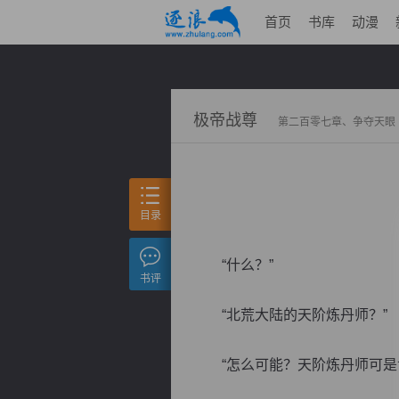
首页
书库
动漫
极帝战尊
第二百零七章、争夺天眼
目录
“什么？”
书评
“北荒大陆的天阶炼丹师？”
“怎么可能？天阶炼丹师可是世