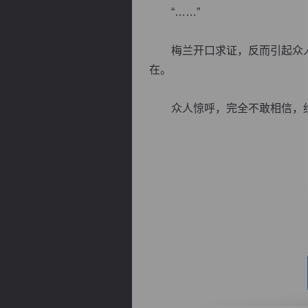
“……”
梅兰开口求证，反而引起众人
在。
逐浪小说
众人惊呼，完全不敢相信，纷纷