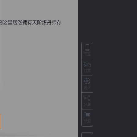
刻这里居然拥有天阶炼丹师存
书签
打赏
背
字
宽
滚
送花
分享
举报