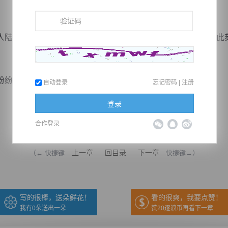
陆续震惊，天阶炼丹师向来高贵，倍受各大势力拥戴，然而此
瞪大双眼看向梅兰...
自动登录
忘记密码
|
注册
登录
合作登录
推荐在手机上阅读本书
上一章
回目录
下一章
（← 快捷键
快捷键→）
写的很棒，送朵鲜花！
看的很爽，我要点赞！
我有
0
朵送出一朵
赞20逐浪币再看下一章