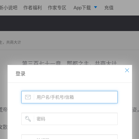
新小说吧
作者福利
作家专区
App下载
充值
逐浪小说
写作助手
主，共商大计
第三百七十一章、酆都之主，共商大计
登录
小说：
极帝战尊
作者：
淡起风云
更新时间：2019-04-14 20:00 字数：3054
帝同时震惊，在他们面前出现的女子，其美貌无双，婀娜多姿
散发得气息，竟然是活人的气息，并非是一个以死之人。