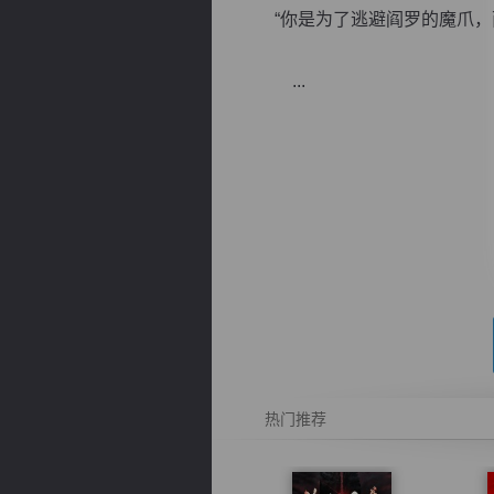
“你是为了逃避阎罗的魔爪，而
...
逐浪小说
热门推荐