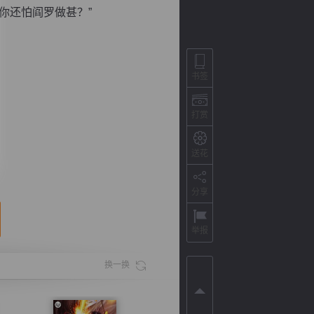
你还怕阎罗做甚？”
书签
打赏
送花
分享
背
字
宽
滚
举报
换一换