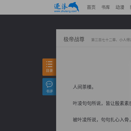
首页
书库
动漫
极帝战尊
第三百七十二章、小人得
目录
人间茶楼。
书评
叶凌句句所说，皆让殷素素感
被叶凌所说，句句扎心入骨，