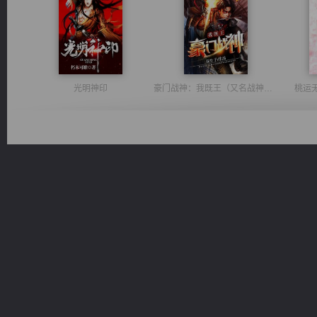
光明神印
豪门战神：我既王（又名战神归来不败神婿修罗战神）
桃运
绝世狂尊
心铸天途