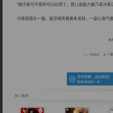
“我冷家可不是你可以比得了，我儿血脉力量乃是冷家正
冷星辰眉头一皱，面浮嗤笑看着朱发财，一副心高气傲的模
逐浪小说
推
上一
（← 快捷键
写的很棒，送朵鲜花！
我有
0
朵送出一朵
热门推荐