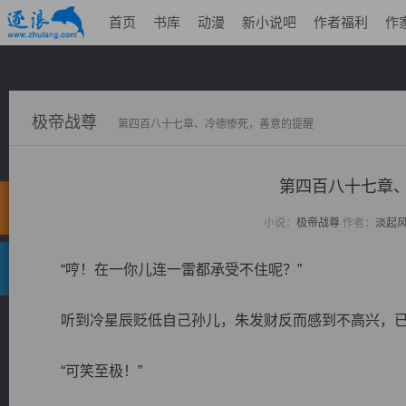
首页
书库
动漫
新小说吧
作者福利
作
极帝战尊
第四百八十七章、冷德惨死，善意的提醒
第四百八十七
小说：
极帝战尊
作者：
淡起
“哼！在一你儿连一雷都承受不住呢？”
听到冷星辰贬低自己孙儿，朱发财反而感到不高兴，已
“可笑至极！”