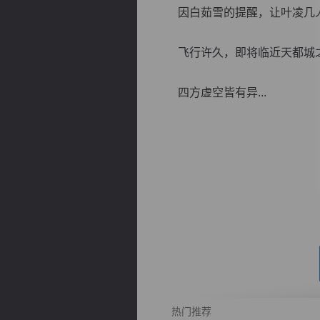
因白茹雪的提醒，让叶凌几人
飞行许久，即将临近天都城之
四方虚空皆有异...
逐浪小说
热门推荐