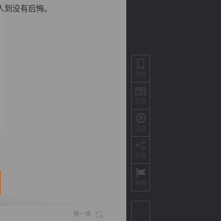
人到没有后悔。
书签
打赏
送花
背
字
宽
滚
分享
举报
换一换