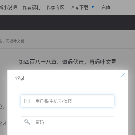
新小说吧
作者福利
作家专区
App下载
充值
逐浪小说
写作助手
击，再遇叶文昆
第四百八十八章、遭遇伏击，再遇叶文昆
小说：
极帝战尊
作者：
淡起风云
更新时间：2019-05-08 13:00 字数：3005
登录
沦。
才动身朝天都城而去。