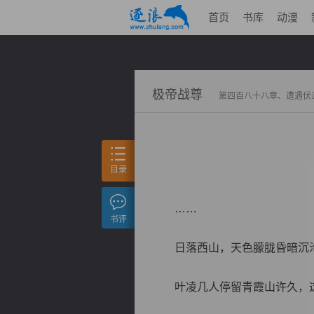
首页
书库
动漫
极帝战尊
第四百八十八章、遭遇伏
目录
……
书评
日落西山，天色朦胧昏暗沉
叶凌几人停留青霞山许久，这