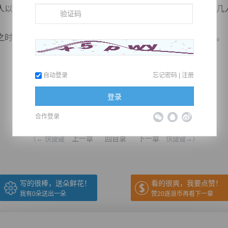
以感到心中不安，虽然碍于面子，拒绝白茹雪的好意，叶凌几
时，突然天空之上乌云密布，寒风刺骨来袭，大雪纷纷如雨。
自动登录
忘记密码
|
注册
登录
推荐在手机上阅读本书
合作登录
上一章
回目录
下一章
（← 快捷键
快捷键→）
写的很棒，送朵鲜花！
看的很爽，我要点赞！
我有
0
朵送出一朵
赞20逐浪币再看下一章