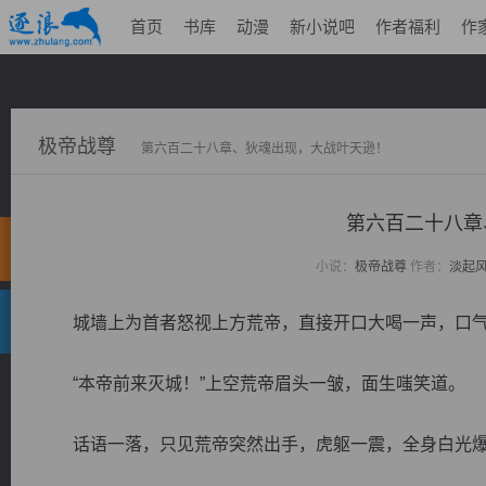
首页
书库
动漫
新小说吧
作者福利
作
极帝战尊
第六百二十八章、狄魂出现，大战叶天逊！
第六百二十八章
小说：
极帝战尊
作者：
淡起
城墙上为首者怒视上方荒帝，直接开口大喝一声，口气
“本帝前来灭城！”上空荒帝眉头一皱，面生嗤笑道。
话语一落，只见荒帝突然出手，虎躯一震，全身白光爆