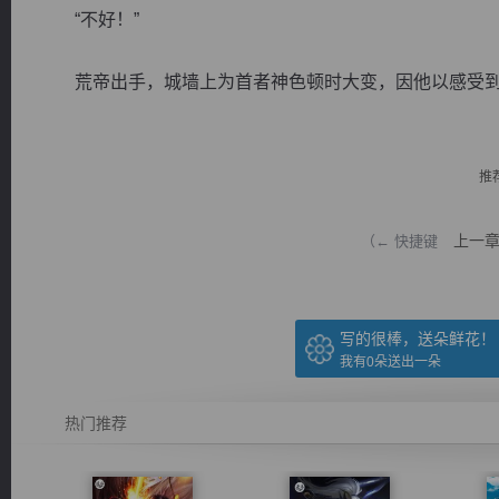
“不好！”
荒帝出手，城墙上为首者神色顿时大变，因他以感受到恐.
逐浪小说
推
上一
（← 快捷键
写的很棒，送朵鲜花！
我有
0
朵送出一朵
热门推荐