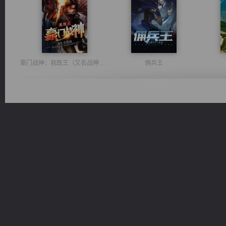
豪门战神：我既王（又名战神归来不败神婿修罗战神）
佣兵王
光明神印
一术镇天