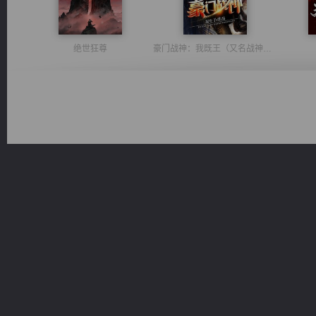
绝世狂尊
豪门战神：我既王（又名战神归来不败神婿修罗战神）
都市之至尊君侯
风前欲劝春光住
心铸天途
桃运无双：我的极品老婆