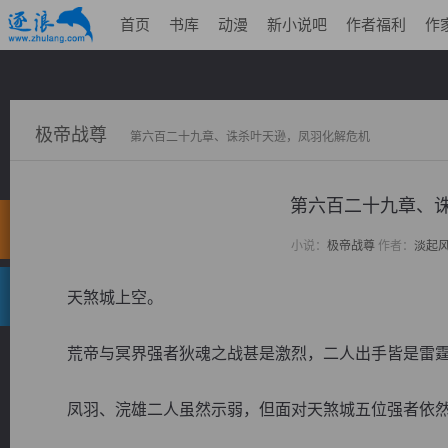
首页
书库
动漫
新小说吧
作者福利
作
极帝战尊
第六百二十九章、诛杀叶天逊，凤羽化解危机
第六百二十九章
小说：
极帝战尊
作者：
淡起
天煞城上空。
荒帝与冥界强者狄魂之战甚是激烈，二人出手皆是雷霆
凤羽、浣雄二人虽然示弱，但面对天煞城五位强者依然