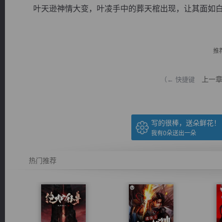
叶天逊神情大变，叶凌手中的葬天棺出现，让其面如白纸
推
逐浪小说
上一
（← 快捷键
写的很棒，送朵鲜花！
我有
0
朵送出一朵
热门推荐