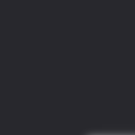
风前欲劝春光住
佣兵王