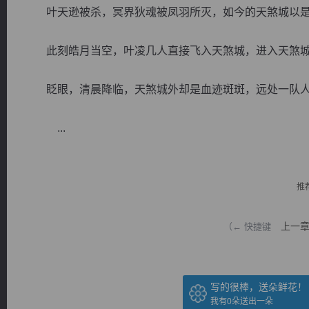
叶天逊被杀，冥界狄魂被凤羽所灭，如今的天煞城以是
此刻皓月当空，叶凌几人直接飞入天煞城，进入天煞城
眨眼，清晨降临，天煞城外却是血迹斑斑，远处一队人
逐浪小说
...
推
上一
（← 快捷键
写的很棒，送朵鲜花！
我有
0
朵送出一朵