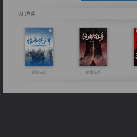
热门推荐
维和先锋
绝世狂尊
心铸天途
桃运无双：我的极品老婆