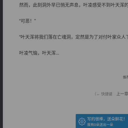
然而，此刻洞外早已悄无声息，叶凌感受不到叶天浑的
“可恶！”
“叶天浑将我们落在亡魂洞，定然是为了对付叶家众人下
逐浪小说
叶凌气恼，叶天浑...
推
上一
（← 快捷键
写的很棒，送朵鲜花！
我有
0
朵送出一朵