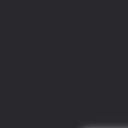
桃运无双：我的极品老婆
都市之至尊君侯