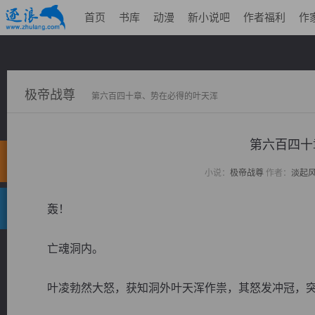
首页
书库
动漫
新小说吧
作者福利
作
极帝战尊
第六百四十章、势在必得的叶天浑
第六百四十
小说：
极帝战尊
作者：
淡起
轰！
亡魂洞内。
叶凌勃然大怒，获知洞外叶天浑作祟，其怒发冲冠，突