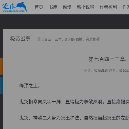
首页
书库
动漫
新小说吧
作者福利
作
极帝战尊
第七百四十三章、凤羽的强横，突遭偷袭
第七百四十三
小说：
极帝战尊
作者：
淡起
峰顶之上。
鬼哭抱拳向凤羽一拜，显得极为尊敬凤羽，直接禀报冥
鬼哭、神嚎二人身为冥王护法，自然担当起冥王的左膀