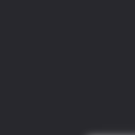
无敌从不死开始
一术镇天