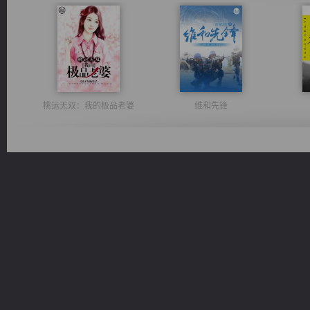
桃运无双：我的极品老婆
维和先锋
佣兵王
激荡人生