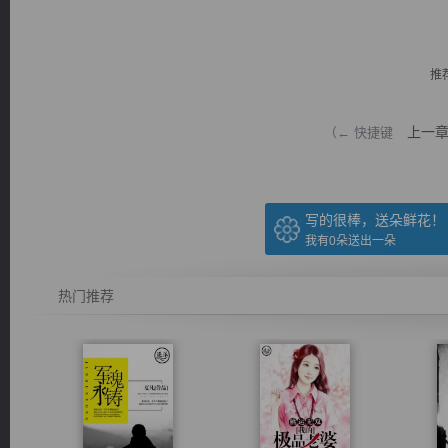
推
上一
（← 快捷键
逐浪小说
写的很棒，送朵鲜花！
我有
0
朵送出一朵
热门推荐