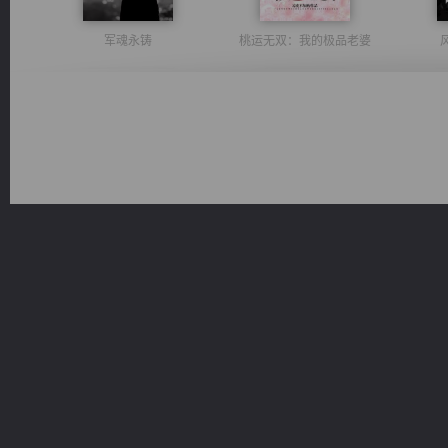
军魂永铸
桃运无双：我的极品老婆
豪门战神：我既王（又名战神归来不败神婿修罗战神）
光明神印
激荡人生
都市之至尊君侯