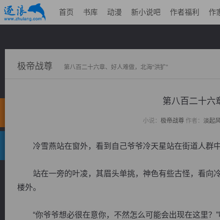
首页
书库
动漫
新小说吧
作者福利
作
极帝战尊
第八百二十六章、好人难做，北海“洪犷”
第八百二十六
小说：
极帝战尊
作者：
淡起
冷雪燕站在窗外，看到自己爷爷冷天星站在街道人群中
站在一旁的叶凌，其眉头单挑，神色有些古怪，看向冷
楼外。
“你爷爷想必很在意你，不然怎么可能会出现在这里？”叶