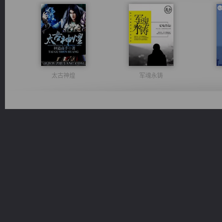
太古神煌
军魂永铸
都市之至尊君侯
佣兵王