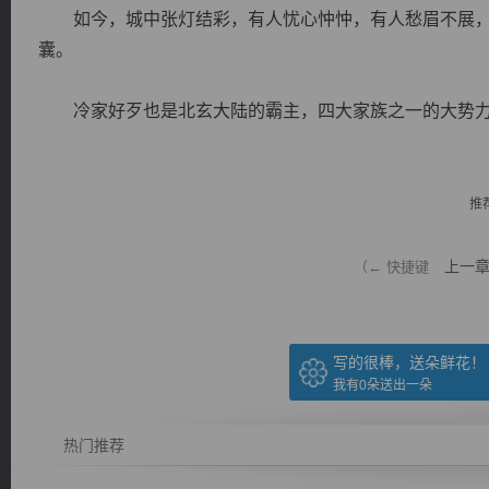
如今，城中张灯结彩，有人忧心忡忡，有人愁眉不展，
囊。
冷家好歹也是北玄大陆的霸主，四大家族之一的大势力，
逐浪小说
推
上一
（← 快捷键
写的很棒，送朵鲜花！
我有
0
朵送出一朵
热门推荐