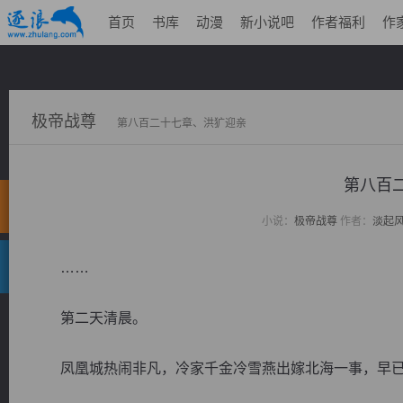
首页
书库
动漫
新小说吧
作者福利
作
极帝战尊
第八百二十七章、洪犷迎亲
第八百
小说：
极帝战尊
作者：
淡起
……
第二天清晨。
凤凰城热闹非凡，冷家千金冷雪燕出嫁北海一事，早已