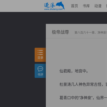
首页
书库
动漫
极帝战尊
第八百六十一章、净神泉
目录
仙君殿，地宫中。
书评
杜景涛几人神色异常古怪，皆
葛青口中的“净神泉”，仙界一