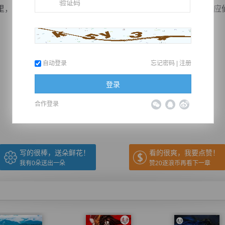
，就是要急用净神泉，来净化身上的俗气，以最快方式来适应
自动登录
忘记密码
|
注册
推荐在手机上阅读本书
登录
合作登录
上一章
回目录
下一章
（← 快捷键
快捷键→）
写的很棒，送朵鲜花！
看的很爽，我要点赞！
我有
0
朵送出一朵
赞20逐浪币再看下一章