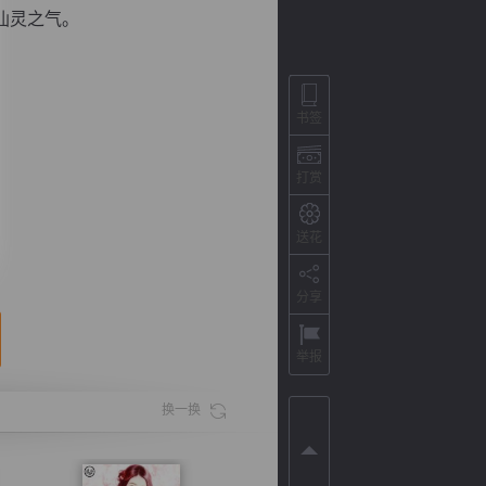
仙灵之气。
书签
打赏
送花
分享
背
字
宽
滚
举报
换一换