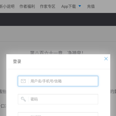
新小说吧
作者福利
作家专区
App下载
充值
逐浪小说
写作助手
！
第八百六十一章、净神泉！
登录
小说：
极帝战尊
作者：
淡起风云
更新时间：2019-07-21 19:00 字数：3025
抬头看向地宫上方，因地宫突然出现异动，这不由引起他们的
口净化七情六欲，淬炼神魂的泉水，其拥有意想不到的好处。