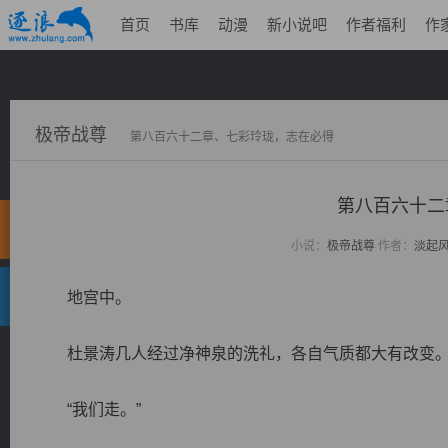
首页
书库
动漫
新小说吧
作者福利
作
极帝战尊
第八百六十二章、七彩玲珑，志在必得
第八百六十二
小说：
极帝战尊
作者：
淡起
地宫中。
杜景涛几人经过净神泉的洗礼，各自气质都大有改变
“我们走。”