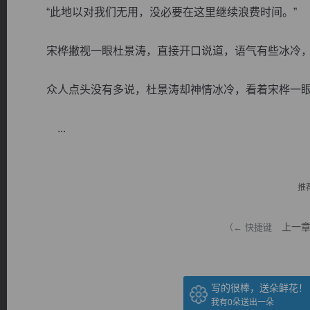
“此地以对我们无用，没必要在这里继续浪费时间。”
宋桦撇视一眼杜景涛，直接开口说道，语气有些冰冷，
众人点头没有多说，杜景涛却神情冰冷，看着宋桦一眼
逐浪小说
...
推
上一
（← 快捷键
写的很棒，送朵鲜花！
我有
0
朵送出一朵