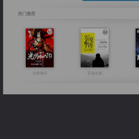
热门推荐
光明神印
军魂永铸
风前欲劝春光住
绝世狂尊