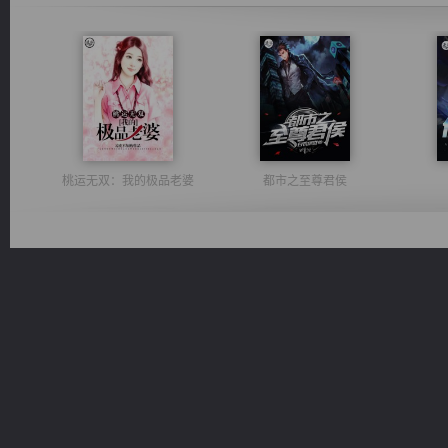
桃运无双：我的极品老婆
都市之至尊君侯
绝世狂尊
诸仙天下