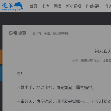
首页
书库
动漫
新小说吧
作者福利
作
极帝战尊
第九百九十章、群战廖天刑
第九百
小说：
极帝战尊
作者：
淡起
嘭！
叶雄出手，地动山摇，血光如潮，霸气横空。
一拳开天，虚空碎裂，出手就是雷霆一击，可见叶雄对