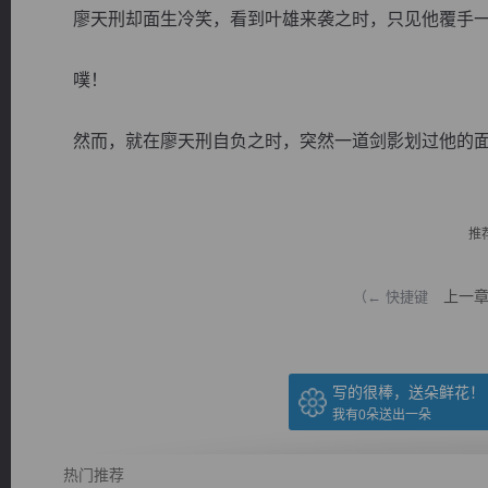
廖天刑却面生冷笑，看到叶雄来袭之时，只见他覆手一
噗！
然而，就在廖天刑自负之时，突然一道剑影划过他的面前.
逐浪小说
推
上一
（← 快捷键
写的很棒，送朵鲜花！
我有
0
朵送出一朵
热门推荐