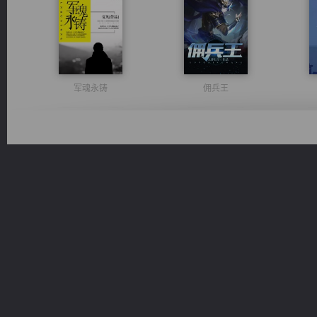
军魂永铸
佣兵王
维和先锋
豪门战神：我既王（又名战神归来不败神婿修罗战神）