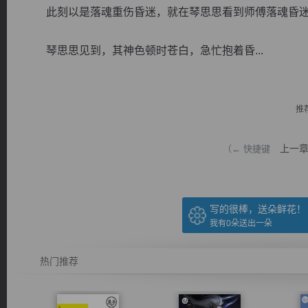
此刻以是落魂重伤昏迷，就在琴思思看到师傅落魂昏迷
琴思思见到，其神色顿时苍白，急忙抱着昏...
逐浪小说
推
上一
（← 快捷键
写的很棒，送朵鲜花！
我有
0
朵送出一朵
热门推荐