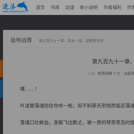
首页
书库
动漫
新小说吧
作者福利
作
极帝战尊
第九百九十一章、背水一战，逆斩廖天刑
第九百九十一
小说：
极帝战尊
作者：
淡起
噗……！
叶凌替落魂挡住夺命一枪，却不料廖天刑悄然临近落魂
落魂口吐鲜血，身躯飞出数丈，被一旁的琴思思及时接