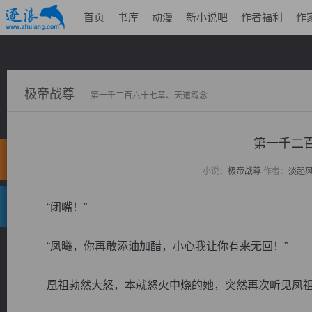
首页
书库
动漫
新小说吧
作者福利
作
极帝战尊
第一千二百六十七章、天道魂念
第一千二
小说：
极帝战尊
作者：
淡起
“闭嘴！”
“凤曦，你再敢添油加醋，小心我让你有来无回！”
凰祖勃然大怒，本就怒火中烧的她，突然再次听见凤祖