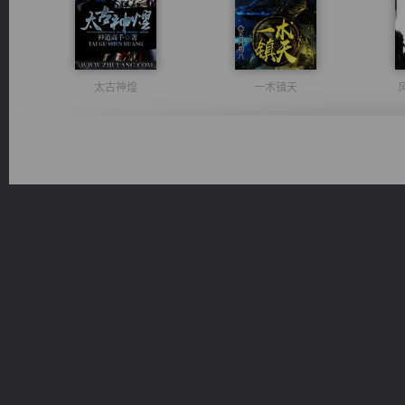
太古神煌
一术镇天
无敌从不死开始
都市之至尊君侯