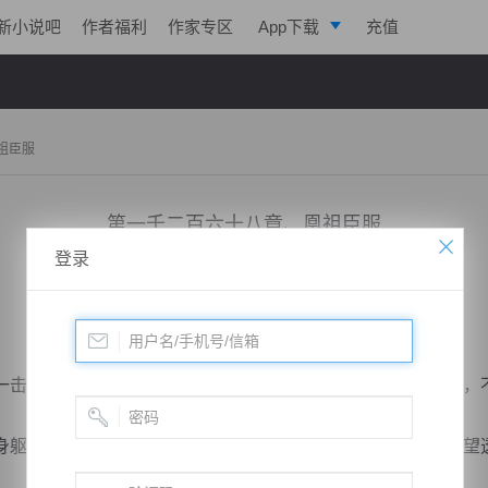
新小说吧
作者福利
作家专区
App下载
充值
逐浪小说
写作助手
祖臣服
第一千二百六十八章、凰祖臣服
登录
小说：
极帝战尊
作者：
淡起风云
更新时间：2019-10-11 12:00 字数：3010
击轰杀天道魂念分身，霸气凛然的模样，煞是令人惊心动魄，
躯，口中血流不止，双头眼神患得患失，一副心灰意冷，绝望