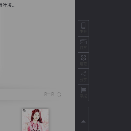
凌...
书签
打赏
送花
分享
背
字
宽
滚
换一换
举报