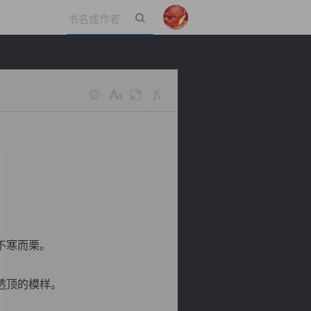
立即登录
不寒而栗。
透顶的模样。