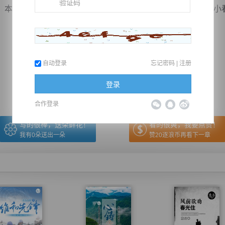
抱着可以利用天道来对抗叶凌，躲过眼前一劫，可惜她太小看叶
推荐在手机上阅读本书
自动登录
忘记密码
|
注册
上一章
回目录
下一章
（← 快捷键
快捷键→）
登录
合作登录
写的很棒，送朵鲜花！
看的很爽，我要点赞！
我有
0
朵送出一朵
赞20逐浪币再看下一章