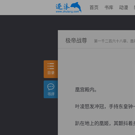
首页
书库
动漫
极帝战尊
第一千二百六十八章、凰
目录
凰宫殿内。
书评
叶凌怒发冲冠，手持东皇钟一
趴在地上的凰姬，其颤抖着身