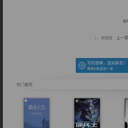
推
上一
（← 快捷键
逐浪小说
写的很棒，送朵鲜花！
我有
0
朵送出一朵
热门推荐