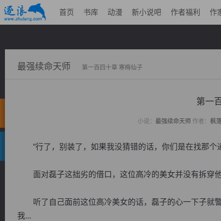
首页
书库
动漫
新小说吧
作者福利
作
最强续命天师
第一百四十章 寒梅仙子
第一百
小说：
最强续命天师
作者：
枫
“行了，别装了，如果我没猜错的话，你们是在找那个通
面对磊子这拙劣的借口，这位高冷的美女并没有拆穿他
听了自己面前这位高冷美女的话，磊子的心一下子就警惕
我...