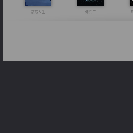
激荡人生
佣兵王
豪门战神：我既王（又名战神归来不败神婿修罗战神）
维和先锋
桃运
诸仙天下
都市之至尊君侯