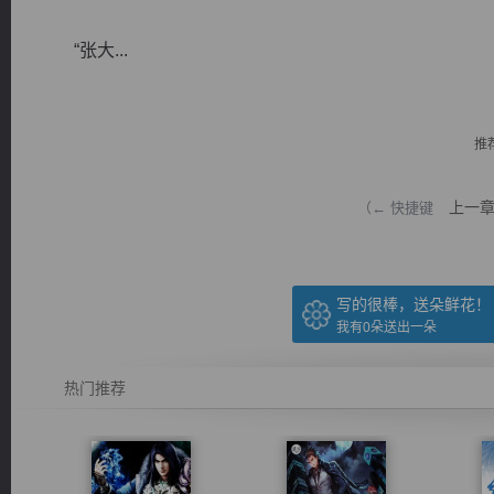
“张大...
推
逐浪小说
上一
（← 快捷键
写的很棒，送朵鲜花！
我有
0
朵送出一朵
热门推荐