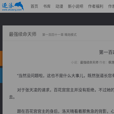
首页
书库
动漫
新小说吧
作者福利
作
最强续命天师
第一百四十一章 嘴炮模式
第一百
小说：
最强续命天师
作者：
枫
“当然没问题啦，这也不是什么大事儿，既然张道长您有
对于张天凌的请求，百花宫宫主并没有拒绝，不过她的
去。
跟在百花宫宫主的身后，洛天晴看着那焦急的背影，心