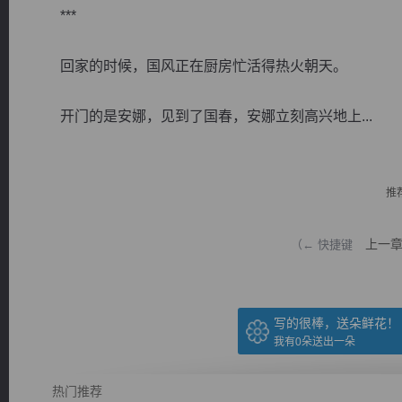
***
回家的时候，国风正在厨房忙活得热火朝天。
开门的是安娜，见到了国春，安娜立刻高兴地上...
逐浪小说
推
上一
（← 快捷键
写的很棒，送朵鲜花！
我有
0
朵送出一朵
热门推荐