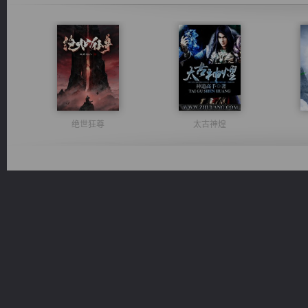
绝世狂尊
太古神煌
都市之至尊君侯
桃运无双：我的极品老婆