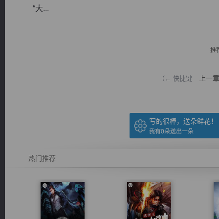
“大...
推
逐浪小说
上一
（← 快捷键
写的很棒，送朵鲜花！
我有
0
朵送出一朵
热门推荐