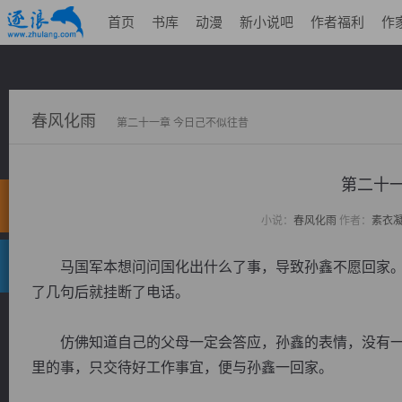
首页
书库
动漫
新小说吧
作者福利
作
春风化雨
第二十一章 今日己不似往昔
第二十一
小说：
春风化雨
作者：
素衣
马国军本想问问国化出什么了事，导致孙鑫不愿回家。
了几句后就挂断了电话。
仿佛知道自己的父母一定会答应，孙鑫的表情，没有一
里的事，只交待好工作事宜，便与孙鑫一回家。