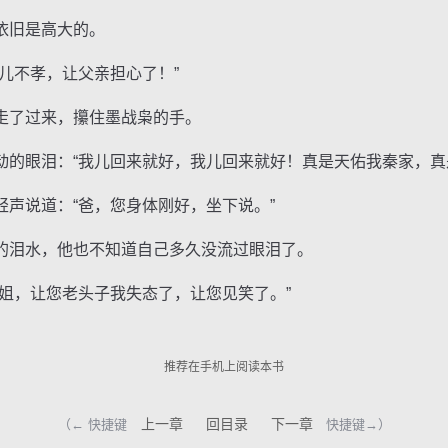
旧是高大的。
不孝，让父亲担心了！”
了过来，攥住墨战枭的手。
眼泪：“我儿回来就好，我儿回来就好！真是天佑我秦家，真
说道：“爸，您身体刚好，坐下说。”
泪水，他也不知道自己多久没流过眼泪了。
，让您老头子我失态了，让您见笑了。”
推荐在手机上阅读本书
上一章
回目录
下一章
（← 快捷键
快捷键→）