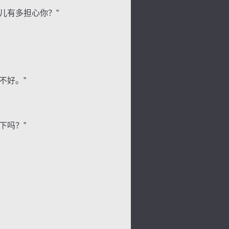
儿有多担心你？”
不好。”
下吗？”
背
字
宽
滚