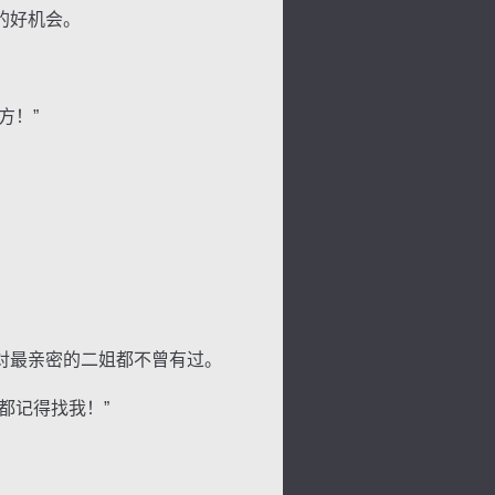
的好机会。
方！”
对最亲密的二姐都不曾有过。
都记得找我！”