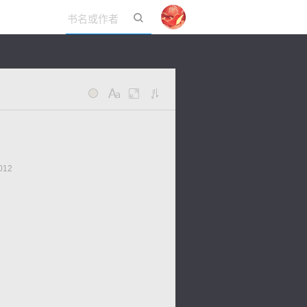
立即登录
012