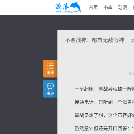
首页
书库
动漫
不败战神：都市无敌战神
目录
小
一早起床，墨战枭就被一阵
书评
接通电话，只听到一个似曾相识
墨战枭想了想，这个声音好像
虽然意外但还是开口回答：“差