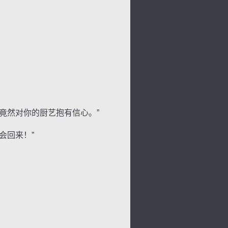
景
号
度
动
竟然对你的厨艺抱有信心。”
会回来！”