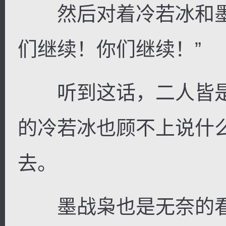
然后对着冷若冰和墨
们继续！你们继续！”
听到这话，二人皆是
的冷若冰也顾不上说什
去。
墨战枭也是无奈的看