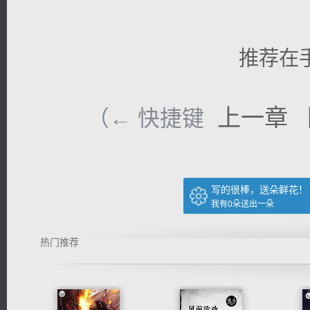
推荐在
上一章
（← 快捷键
写的很棒，送朵鲜花！
我有
0
朵送出一朵
热门推荐