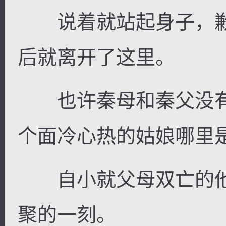
说着就站起身子，歉
后就离开了这里。
也许秦母和秦父没有
个面冷心热的姑娘哪里
自小就父母双亡的他
聚的一刻。