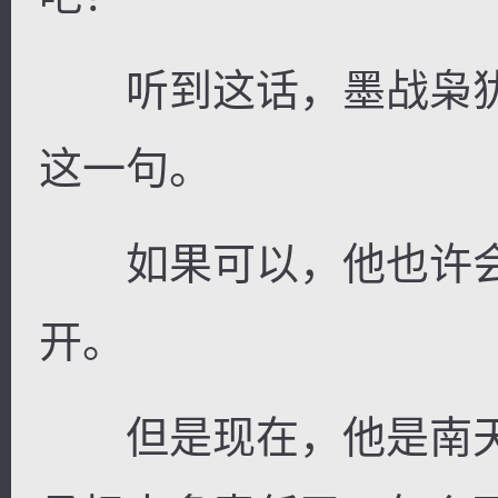
听到这话，墨战枭犹
这一句。
如果可以，他也许会
开。
但是现在，他是南天