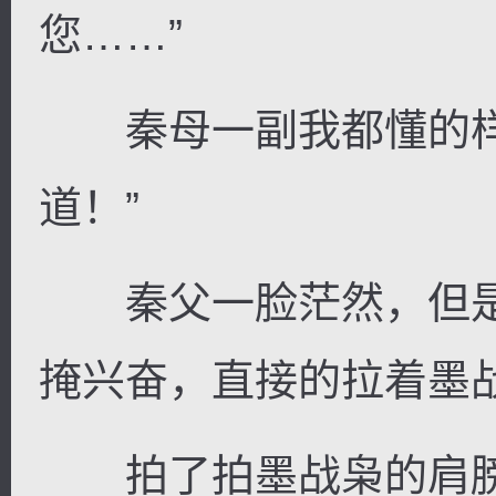
您……”
秦母一副我都懂的样
道！”
秦父一脸茫然，但是
掩兴奋，直接的拉着墨
拍了拍墨战枭的肩膀