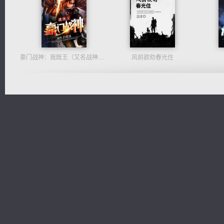
豪门战神：我既王（又名战神归来不败神婿修罗战神）
风前欲劝春光住
绝世狂尊
维和先锋