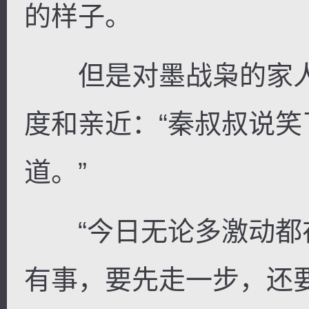
的样子。
但是对墨战枭的家人
逐浪小说
度和亲近：“秦叔叔说
道。”
“今日无论多激动都
有事，要先走一步，还要