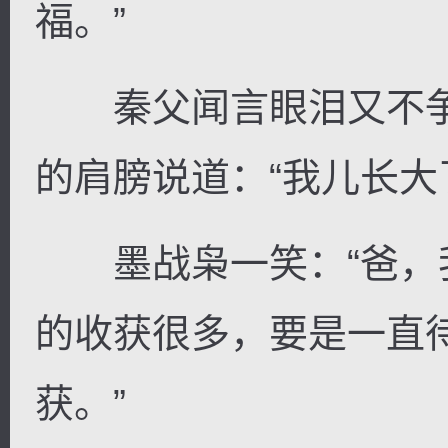
福。”
秦父闻言眼泪又不争
的肩膀说道：“我儿长大
墨战枭一笑：“爸，
的收获很多，要是一直
获。”