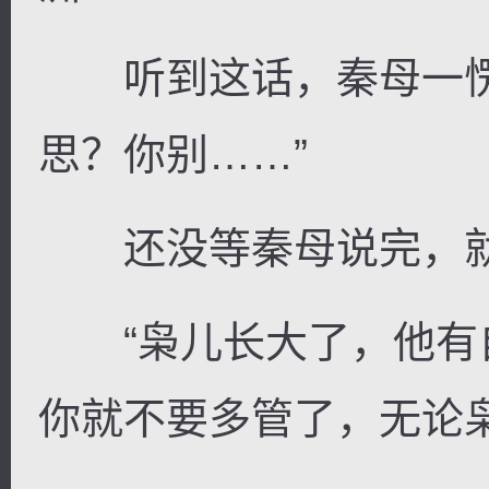
听到这话，秦母一愣
思？你别……”
还没等秦母说完，就被
“枭儿长大了，他有
你就不要多管了，无论