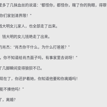
了几抹血丝的说道：“都怪你，都怪你，瞎了你的狗眼，得罪
们家划清界限！”
大明女儿家人，也全部走了出来。
钱大明的女儿钱艳走了出来。
杰：“肖杰你干什么，为什么打爸爸？”
你不知道给肖杰面子吗，有事家里去说呀！”
几脚瞬间变得狼狈不已。
现在了，你还护着她，你知道他要和你离婚吗！
不揍他吗！”
了，离婚？