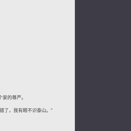
。
背
字
宽
滚
个家的尊严。
错了，我有眼不识泰山。”