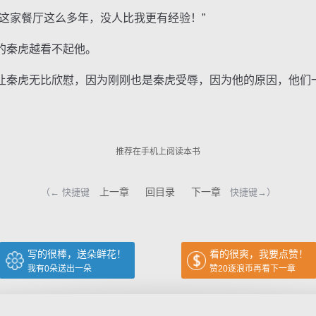
家餐厅这么多年，没人比我更有经验！”
秦虎越看不起他。
秦虎无比欣慰，因为刚刚也是秦虎受辱，因为他的原因，他们
推荐在手机上阅读本书
上一章
回目录
下一章
（← 快捷键
快捷键→）
写的很棒，送朵鲜花！
看的很爽，我要点赞！
我有
0
朵送出一朵
赞20逐浪币再看下一章