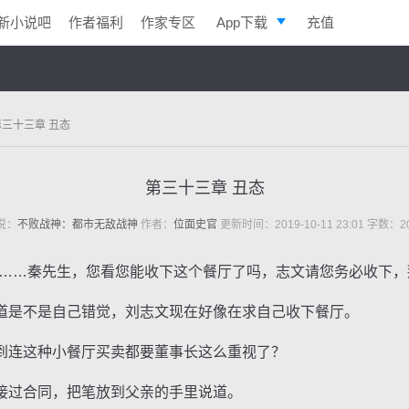
新小说吧
作者福利
作家专区
App下载
充值
逐浪小说
写作助手
第三十三章 丑态
第三十三章 丑态
说：
不败战神：都市无敌战神
作者：
位面史官
更新时间：2019-10-11 23:01 字数：2
…秦先生，您看您能收下这个餐厅了吗，志文请您务必收下，
是不是自己错觉，刘志文现在好像在求自己收下餐厅。
连这种小餐厅买卖都要董事长这么重视了？
过合同，把笔放到父亲的手里说道。