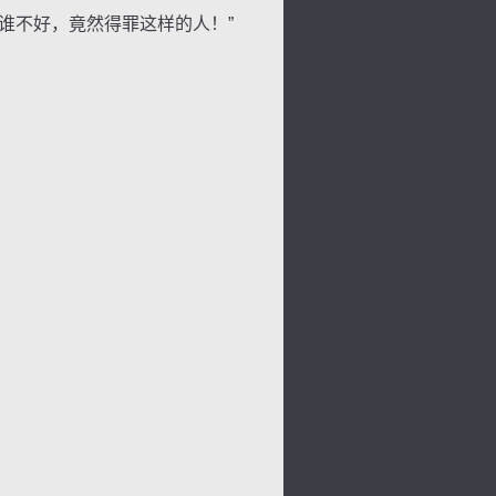
谁不好，竟然得罪这样的人！”