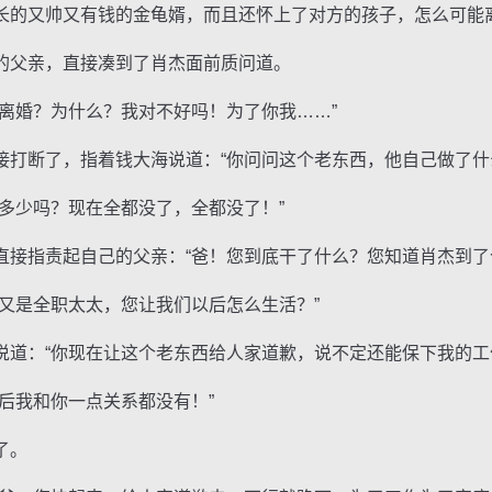
的又帅又有钱的金龟婿，而且还怀上了对方的孩子，怎么可能
父亲，直接凑到了肖杰面前质问道。
婚？为什么？我对不好吗！为了你我……”
断了，指着钱大海说道：“你问问这个老东西，他自己做了什
少吗？现在全都没了，全都没了！”
指责起自己的父亲：“爸！您到底干了什么？您知道肖杰到了
是全职太太，您让我们以后怎么生活？”
：“你现在让这个老东西给人家道歉，说不定还能保下我的工
我和你一点关系都没有！”
了。