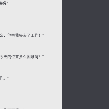
离婚？
景
号
度
动
么，他害我失去了工作！”
今天的位置多么困难吗？”
作。”