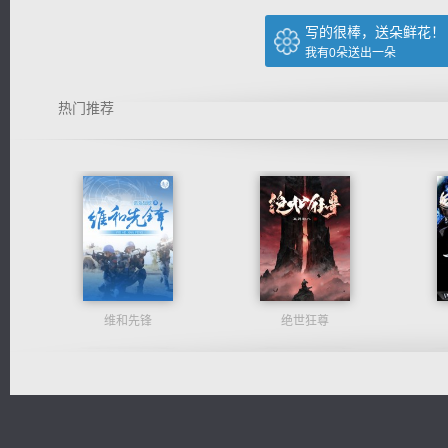
写的很棒，送朵鲜花！
我有
0
朵送出一朵
热门推荐
维和先锋
绝世狂尊