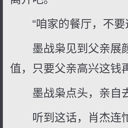
“咱家的餐厅，不要这
墨战枭见到父亲展颜
值，只要父亲高兴这钱
墨战枭点头，亲自去办
听到这话，肖杰连忙