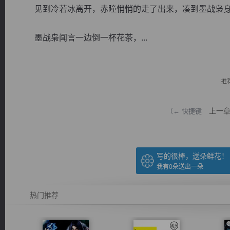
见到冷若冰离开，赤瞳悄悄的走了出来，凑到墨战枭身边
墨战枭闻言一边倒一杯花茶，...
逐浪小说
推
上一
（← 快捷键
写的很棒，送朵鲜花！
我有
0
朵送出一朵
热门推荐