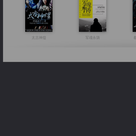
太古神煌
军魂永铸
无敌从不死开始
光明神印
桃运