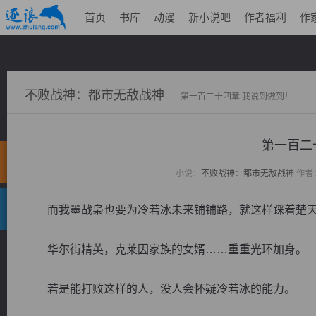
首页
书库
动漫
新小说吧
作者福利
作
不败战神：都市无敌战神
第一百二十四章 我说到做到！
第一百二
小说：
不败战神：都市无敌战神
作者
而我墨战枭也要为冷若冰未来铺铺路，就这样踩着楚天
华尔街精英，克莱因家族的女婿……重重光环加身。
若是能打败这样的人，没人会怀疑冷若冰的能力。