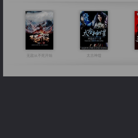
无敌从不死开始
太古神煌
维和先锋
心铸天途