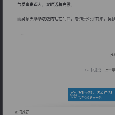
气质富贵逼人，双眼透着高傲。
而吴顶天恭恭敬敬的站在门口，看到贵公子前来，吴顶天
...
逐浪小说
推
上一
（← 快捷键
写的很棒，送朵鲜花！
我有
0
朵送出一朵
热门推荐