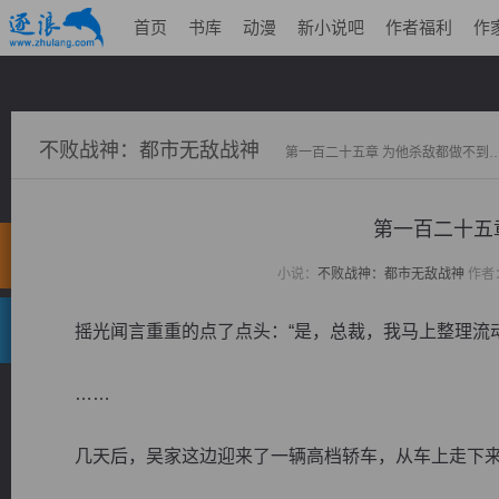
首页
书库
动漫
新小说吧
作者福利
作
不败战神：都市无敌战神
第一百二十五章 为他杀敌都做不到
第一百二十五
小说：
不败战神：都市无敌战神
作者
摇光闻言重重的点了点头：“是，总裁，我马上整理流动
……
几天后，吴家这边迎来了一辆高档轿车，从车上走下来