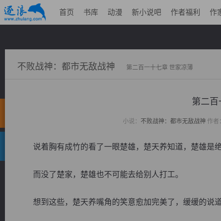
首页
书库
动漫
新小说吧
作者福利
作
不败战神：都市无敌战神
第二百一十七章 世家凉薄
第二百
小说：
不败战神：都市无敌战神
作者
说着胸有成竹的看了一眼楚雄，楚天养知道，楚雄是绝
而没了楚家，楚雄也不可能去给别人打工。
想到这些，楚天养嘴角的笑意愈加完美了，缓缓的说道：