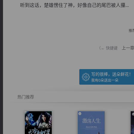
听到这话，楚雄愣住了神，好像自己的尾巴被人攥...
推
逐浪小说
上一
（← 快捷键
写的很棒，送朵鲜花！
我有
0
朵送出一朵
热门推荐