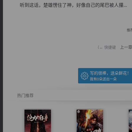
听到这话，楚雄愣住了神，好像自己的尾巴被人攥...
推
逐浪小说
上一
（← 快捷键
写的很棒，送朵鲜花！
我有
0
朵送出一朵
热门推荐