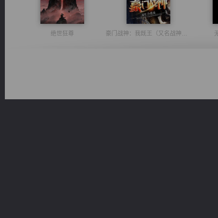
绝世狂尊
豪门战神：我既王（又名战神归来不败神婿修罗战神）
诸仙天下
风前欲劝春光住
激荡人生
佣兵王