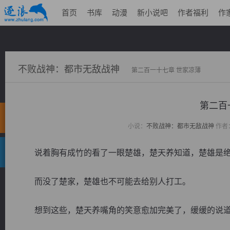
首页
书库
动漫
新小说吧
作者福利
作
不败战神：都市无敌战神
第二百一十七章 世家凉薄
第二百
小说：
不败战神：都市无敌战神
作者
说着胸有成竹的看了一眼楚雄，楚天养知道，楚雄是绝
而没了楚家，楚雄也不可能去给别人打工。
想到这些，楚天养嘴角的笑意愈加完美了，缓缓的说道：