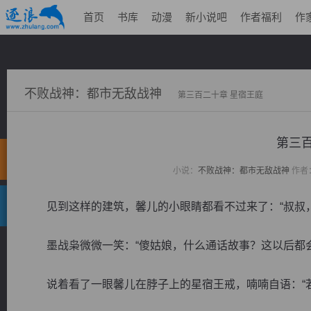
首页
书库
动漫
新小说吧
作者福利
作
不败战神：都市无敌战神
第三百二十章 星宿王庭
第三百
小说：
不败战神：都市无敌战神
作者
见到这样的建筑，馨儿的小眼睛都看不过来了：“叔叔，
墨战枭微微一笑：“傻姑娘，什么通话故事？这以后都会
说着看了一眼馨儿在脖子上的星宿王戒，喃喃自语：“若