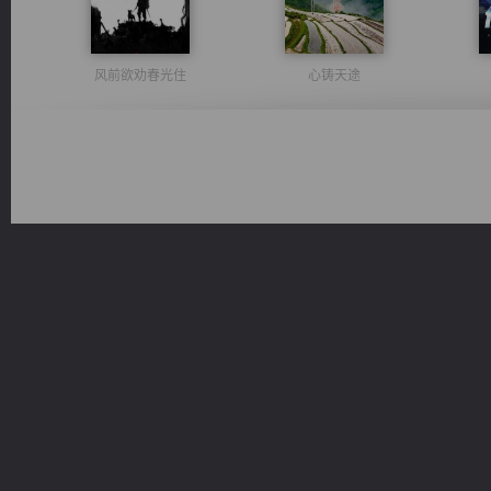
风前欲劝春光住
心铸天途
维和先锋
无敌从不死开始
军魂永铸
光明神印