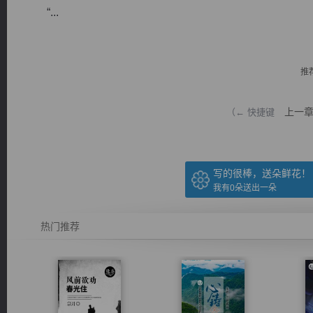
“...
推
逐浪小说
上一
（← 快捷键
写的很棒，送朵鲜花！
我有
0
朵送出一朵
热门推荐