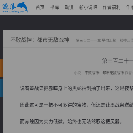
首页
书库
动漫
新小说吧
作者福利
作
不败战神：都市无敌战神
第三百二十一章 星宿汇聚，战神归
第三百二十一
小说：
不败战神：都市无敌战神
作者
说着墨战枭把赤瞳身上的黑蛇袖剑抽了出来，这是夜黎
因此这可是一把不可多得的宝物，但还是让墨战枭送给
而赤瞳因为实力低微，始终也无法驾驭这把灵器。