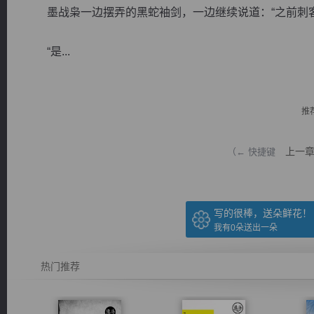
墨战枭一边摆弄的黑蛇袖剑，一边继续说道：“之前刺客
“是...
逐浪小说
推
上一
（← 快捷键
写的很棒，送朵鲜花！
我有
0
朵送出一朵
热门推荐