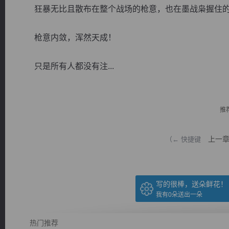
狂暴无比且散布在整个战场的枪意，也在墨战枭握住的
枪意内敛，浑然天成！
只是所有人都没有注...
逐浪小说
推
上一
（← 快捷键
写的很棒，送朵鲜花！
我有
0
朵送出一朵
热门推荐