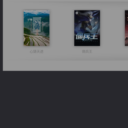
心铸天途
佣兵王
无敌从不死开始
激荡人生