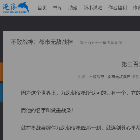
首页
书库
动漫
新小说吧
作者福利
作
不败战神：都市无敌战神
第三百五十三章 九凤朝仪
第三百
小说：
不败战神：都市无敌战神
作者
因为这个世界上，九凤朝仪枪所认可的只有一个，它的
而他的名字叫做墨战枭！
就在墨战枭握住九凤朝仪枪峰那一刹，就连剑尊心里都