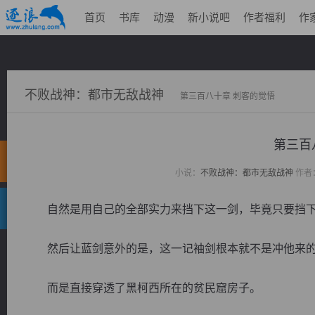
首页
书库
动漫
新小说吧
作者福利
作
不败战神：都市无敌战神
第三百八十章 刺客的觉悟
第三百
小说：
不败战神：都市无敌战神
作者
自然是用自己的全部实力来挡下这一剑，毕竟只要挡下
然后让蓝剑意外的是，这一记袖剑根本就不是冲他来
而是直接穿透了黑柯西所在的贫民窟房子。