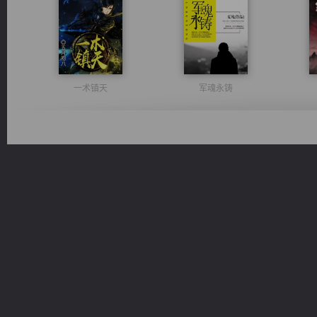
一术镇天
军魂永铸
心铸天途
光明神印
桃运