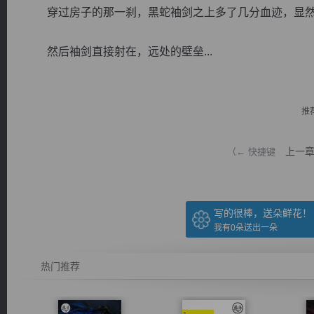
穿过房子的那一刹，黑蛇袖剑之上多了几分血迹，显然
然后袖剑直接射在，远处的壁垒...
逐浪小说
推
上一
（← 快捷键
写的很棒，送朵鲜花！
我有
0
朵送出一朵
热门推荐