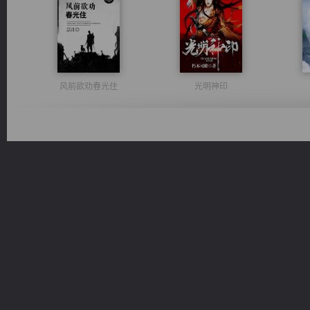
风前欲劝春光住
光明神印
绝世狂尊
豪门战神：我既王（又名战神归来不败神婿修罗战神）