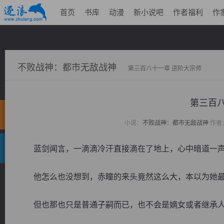
首页
书库
动漫
新小说吧
作者福利
作
不败战神：都市无敌战神
第三百八十一章 进阶大宗师
第三百八
小说：
不败战神：都市无敌战神
作者
蓝剑闻言，一滴滴冷汗直接滴在了地上，心中暗道一声
他怎么也没想到，赤瞳的来头竟然这么大，本以为她最
但也那也只是普通子嗣而已，也不会是嫡女或者继承人