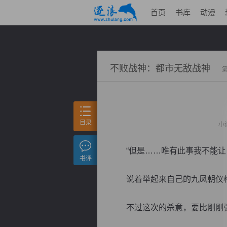
首页
书库
动漫
不败战神：都市无敌战神
目录
小
“但是……唯有此事我不能让，
书评
说着举起来自己的九凤朝仪枪
不过这次的杀意，要比刚刚强