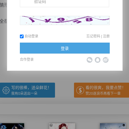
形退去的人应该是我应该是你！”
都算上，我最不愿与你为敌...
自动登录
忘记密码
|
注册
推荐在手机上阅读本书
登录
合作登录
上一章
回目录
下一章
（← 快捷键
快捷键→）
写的很棒，送朵鲜花！
看的很爽，我要点赞！
我有
0
朵送出一朵
赞20逐浪币再看下一章