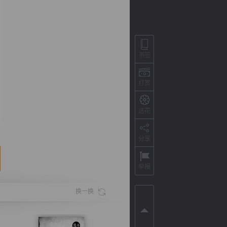
书签
打赏
送花
分享
背
字
宽
滚
举报
换一换