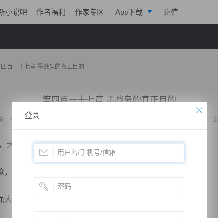
新小说吧
作者福利
作家专区
App下载
充值
逐浪小说
写作助手
第四百一十七章 墨战枭的真正目的
第四百一十七章 墨战枭的真正目的
登录
说：
不败战神：都市无敌战神
作者：
位面史官
更新时间：2020-02-16 23:40 字数：2
大哥的仇我不会假手他人。”
，枪尖的寒光闪耀，指着凌霄透着丝丝的杀意。
大也纯粹的多。