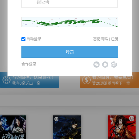
推荐在手机上阅读本书
自动登录
忘记密码
|
注册
上一章
回目录
下一章
（← 快捷键
快捷键→）
登录
合作登录
写的很棒，送朵鲜花！
看的很爽，我要点赞！
我有
0
朵送出一朵
赞20逐浪币再看下一章