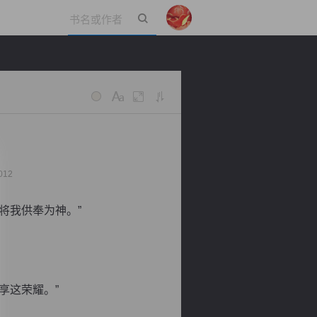
立即登录
012
将我供奉为神。”
享这荣耀。”