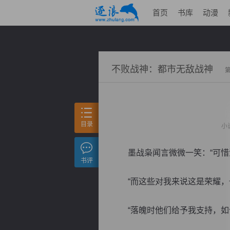
首页
书库
动漫
不败战神：都市无敌战神
目录
小
墨战枭闻言微微一笑：“可惜没
书评
“而这些对我来说这是荣耀，也
“落魄时他们给予我支持，如今