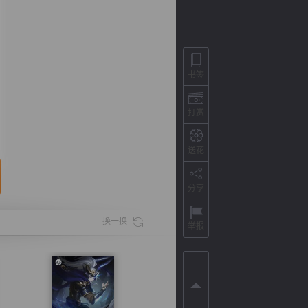
书签
打赏
送花
分享
背
字
宽
滚
换一换
举报