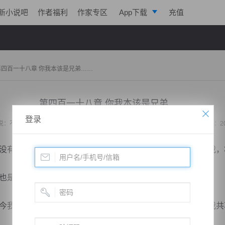
新小说吧
作者福利
作家专区
App下载
充值
逐浪小说
写作助手
第四百一十八章 你我本该是兄弟……
第四百一十八章 你我本该是兄弟……
登录
说：
不败战神：都市无敌战神
作者：
位面史官
更新时间：2020-02-17 23:35 字数：2
有如果，如今我是南天的战神，南天的子民崇拜我，信任我，
是责任，所以我不能也不会让南天的亿万子民失望。”
我万丈荣耀加身，自然会给予他们足够的守护！然他们与我共